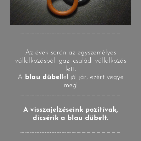
._._._._._._._._._._._._._._._._._._._._.
Az évek során az egyszemélyes
vállalkozásból igazi családi vállalkozás
lett.
A
blau dübel
lel jól jár, ezért vegye
meg!
._._._._._._._._._._._._._._._._._._._._.
A visszajelzéseink pozitívak,
dicsérik a blau dübelt.
._._._._._._._._._._._._._._._._._._._._.