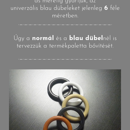
as méretig gyártjuk, az
univerzális blau dübeleket jelenleg
6
féle
méretben.
._._._._._._._._._._._._._._._._._._._._.
Úgy a
normál
és a
blau dübel
nél is
tervezzük a termékpaletta bővítését.
._._._._._._._._._._._._._._._._._._._._.