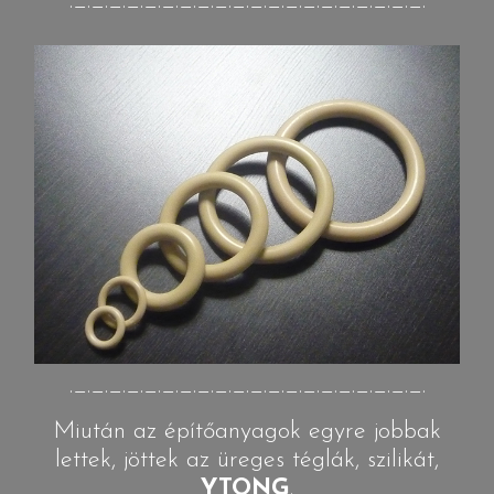
._._._._._._._._._._._._._._._._._._._._.
._._._._._._._._._._._._._._._._._._._._.
Miután az építőanyagok egyre jobbak
lettek, jöttek az üreges téglák, szilikát,
YTONG
.