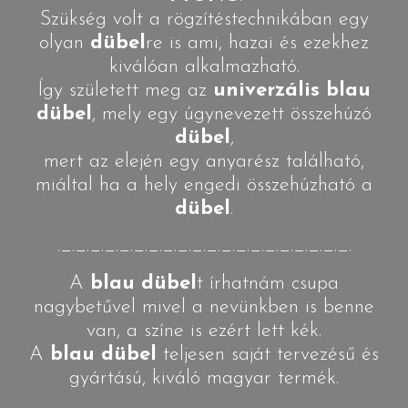
Szükség volt a rögzítéstechnikában egy
olyan
dübel
re is ami, hazai és ezekhez
kiválóan alkalmazható.
Így született meg az
univerzális blau
dübel
, mely egy úgynevezett összehúzó
dübel
,
mert az elején egy anyarész található,
miáltal ha a hely engedi összehúzható a
dübel
.
._._._._._._._._._._._._._._._._._._._._.
A
blau dübel
t írhatnám csupa
nagybetűvel mivel a nevünkben is benne
van, a színe is ezért lett kék.
A
blau dübel
teljesen saját tervezésű és
gyártású, kiváló magyar termék.