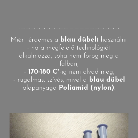
._._._._._._._._._._._._._._._._._._._._.
Miért érdemes a
blau dübel
t használni:
- ha a megfelelő technológiát
alkalmazza, soha nem forog meg a
falban,
-
170-180 C°
-ig nem olvad meg,
- rugalmas, szívós, mivel a
blau dübel
alapanyaga
Poliamid (nylon)
.
._._._._._._._._._._._._._._._._._._._._.