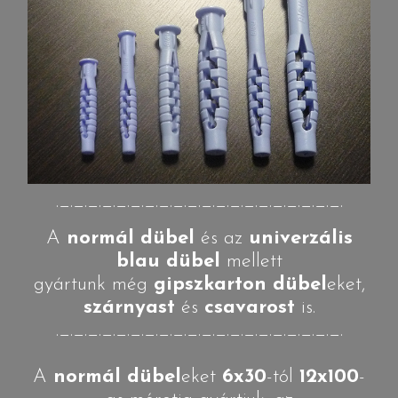
._._._._._._._._._._._._._._._._._._._._.
A
normál dübel
és az
univerzális
blau dübel
mellett
gyártunk még
gipszkarton dübel
eket,
szárnyast
és
csavarost
is.
._._._._._._._._._._._._._._._._._._._._.
A
normál dübel
eket
6x30
-tól
12x100
-