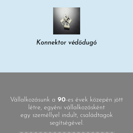
Konnektor védődugó
Vállalkozásunk a
90
-es évek közepén jött
létre, egyéni vállalkozásként
egy személlyel indult, családtagok
segítségével.
._._._._._._._._._._._._._._._._._._._._.