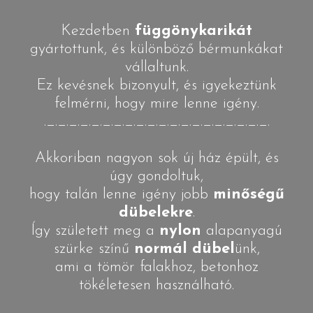
Kezdetben
függönykarikát
gyártottunk, és különböző bérmunkákat
vállaltunk.
Ez kevésnek bizonyult, és igyekeztünk
felmérni, hogy mire lenne igény.
._._._._._._._._._._._._._._._._._._._._.
Akkoriban nagyon sok új ház épült, és
úgy gondoltuk,
hogy talán lenne igény jobb
minőségű
dübelekre
.
Így született meg a
nylon
alapanyagú
szürke színű
normál dübel
ünk,
ami a tömör falakhoz, betonhoz
tökéletesen használható.