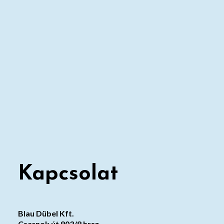
Kapcsolat
Blau Dübel Kft.
Csarnok út 803/8 hrsz